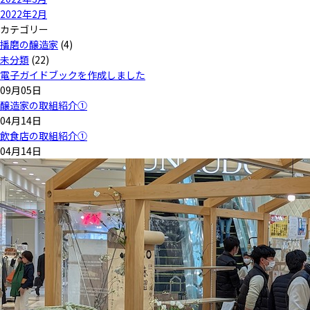
2022年2月
カテゴリー
播磨の醸造家
(4)
未分類
(22)
電子ガイドブックを作成しました
09月05日
醸造家の取組紹介①
04月14日
飲食店の取組紹介①
04月14日