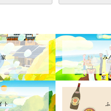
造家
み
イト
ふ