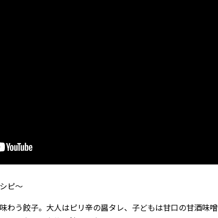
シピ〜
味わう餃子。大人はピリ辛の醤タレ、子どもは甘口の甘酒味噌