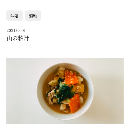
味噌
酒粕
2021.03.01
山の粕汁