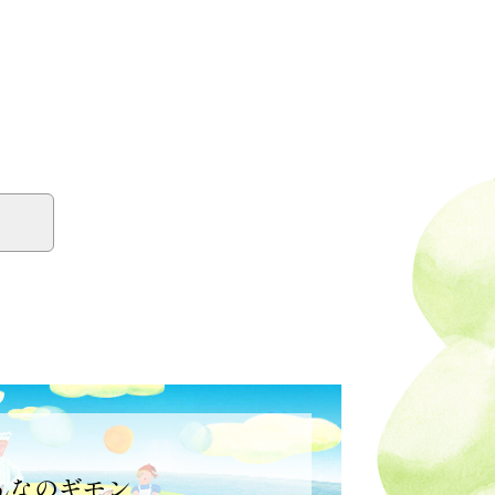
る
んなのギモン